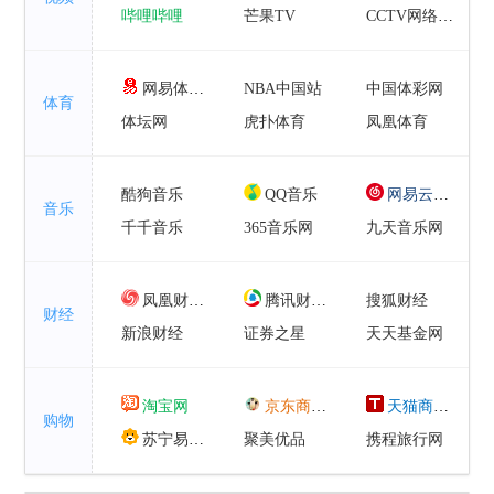
哔哩哔哩
芒果TV
CCTV网络电视
1905电影网
搜狐视频
迅雷看看
凤凰视频
网易体育
NBA中国站
中国体彩网
体育
体坛网
虎扑体育
凤凰体育
CCTV体育
腾讯体育
搜狐体育
新浪体育
酷狗音乐
QQ音乐
网易云音乐
音乐
千千音乐
365音乐网
九天音乐网
豆瓣音乐
一听音乐网
360音乐
虾米音乐
凤凰财经
腾讯财经
搜狐财经
财经
新浪财经
证券之星
天天基金网
中证网
和讯网
南方财富网
东方财富网
淘宝网
京东商城
天猫商城
购物
苏宁易购
聚美优品
携程旅行网
国美
网易严选
唯品会