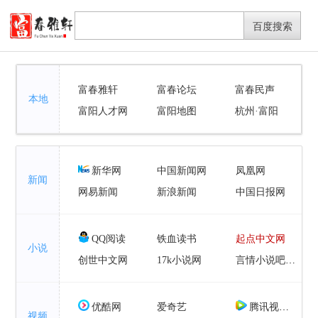
富春雅轩
富春论坛
富春民声
本地
富阳人才网
富阳地图
杭州·富阳
富阳新闻网
富阳旅游网
富阳日报
浙江富阳网
新华网
中国新闻网
凤凰网
新闻
网易新闻
新浪新闻
中国日报网
中国网
国际在线
环球网
富阳新闻网
QQ阅读
铁血读书
起点中文网
小说
创世中文网
17k小说网
言情小说吧网
天下书盟
逐浪小说网
纵横中文网
红袖添香
优酷网
爱奇艺
腾讯视频
视频